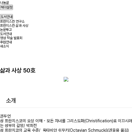
나눔글
헤더설정
도서안내
프란치스칸 연구소
프란치스칸 삶과 사상
논문투고
도서안내
영성 학술 발표회
후원안내
새소식
삶과 사상 50호
소개
권두언
성 프란치스코의 오상 이해 - 모든 자녀를 그리스도화(Christification)로 이끄시려
는 성부의 갈망/ 박희전
성 프란치코의 교육 수준/ 옥타비안 쉬무키(Octavian Schmucki)(권웅용 옮김)